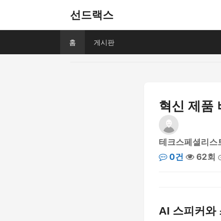
선드랙스
홈
게시판
혁신 제품 
테크스페셜리스
0건
62회
AI 스피커와