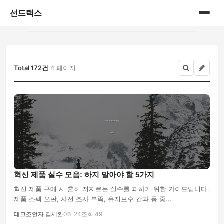
선드랙스
홈
게시판
Total 172건
4 페이지
혁신 제품 실수 모음: 하지 말아야 할 5가지
혁신 제품 구매 시 흔히 저지르는 실수를 피하기 위한 가이드입니다.
제품 스펙 오판, 사전 조사 부족, 유지보수 간과 등 중...
테크조언자 김세환
06-24
조회 49