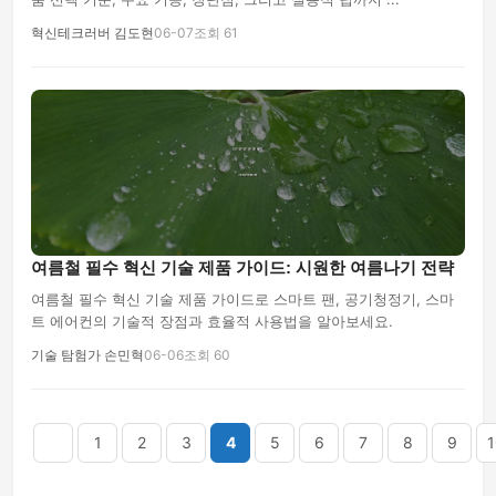
혁신테크러버 김도현
06-07
조회 61
여름철 필수 혁신 기술 제품 가이드: 시원한 여름나기 전략
여름철 필수 혁신 기술 제품 가이드로 스마트 팬, 공기청정기, 스마
트 에어컨의 기술적 장점과 효율적 사용법을 알아보세요.
기술 탐험가 손민혁
06-06
조회 60
음
맨끝
1
2
3
4
5
6
7
8
9
1