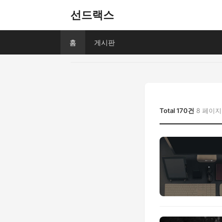
선드랙스
홈
게시판
Total 170건
8 페이지